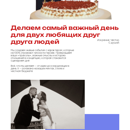
Делаем самый важный день
для двух любящих друг
друга людей
Искренне. Честно.
С душой.
Мы создаем живые события с характером, которые
на 100% отражают личности героев. Превращаем
ваши «приколы», важные смыслы и историю
отношений в концепцию, которая становится
сценарием дня
Всё, что мы делаем — от идеи до координации в
день Х — основано на ваших мечтах, стиле и
честном бюджете