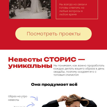
Мы всегда на связи и
готовы ответить на
любые вопросы в
любое время
Посмотреть проекты
Невесты СТОРИС —
уникальны
Мы понимаем, как важно проработать
каждую делать вашего образа в день
свадьбы, поэтому создаем его с
топовым стилистом
Она продумает всё
Образ на утро
невесты