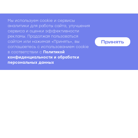
Мы используем cookie и сервисы
аналитики для работы сайта, улучшения
сервиса и оценки эффективности
рекламы. Продолжая пользоваться
Принять
сайтом или нажимая «Принять», вы
соглашаетесь с использованием cookie
в соответствии с
Политикой
конфиденциальности и обработки
персональных данных