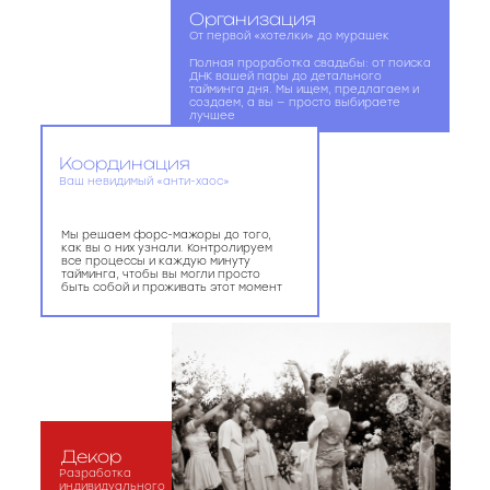
Организация
От первой «хотелки» до мурашек
Полная проработка свадьбы: от поиска
ДНК вашей пары до детального
тайминга дня. Мы ищем, предлагаем и
создаем, а вы — просто выбираете
лучшее
Координация
Ваш невидимый «анти-хаос»
Мы решаем форс-мажоры до того,
как вы о них узнали. Контролируем
все процессы и каждую минуту
тайминга, чтобы вы могли просто
быть собой и проживать этот момент
Декор
Разработка
индивидуального