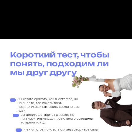
Короткий тест, чтобы
понять, подходим ли
мы друг другу
Вы хотите красоту, как в Pinterest, но
не знаете, где искать таких
подрядчиков и как сшить воедино все
идеи
Вы цените детали: от шрифта на
пригласительных до правильного освещения
во время танца
Жених готов показать организатору все свои