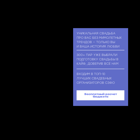
УНИКАЛЬНАЯ СВАДЬБА
ПРО ВАС БЕЗ МИМОЛЕТНЫХ
ТРЕНДОВ — ТОЛЬКО ВЫ
И ВАША ИСТОРИЯ ЛЮБВИ
300+ ПАР УЖЕ ВЫБРАЛИ
ПОДГОТОВКУ СВАДЬБЫ В
КАЙФ, ДОВЕРИВ ВСЁ НАМ
ВХОДИМ В ТОП-10
ЛУЧШИХ СВАДЕБНЫХ
ОРГАНИЗАТОРОВ СЗФО
Бесплатный расчет
бюджета