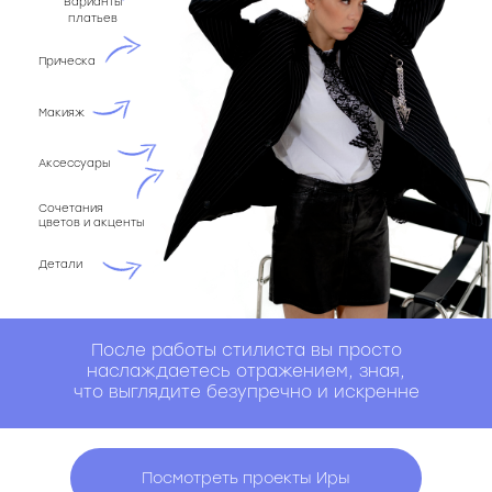
Варианты
платьев
Прическа
Макияж
Аксессуары
Сочетания
цветов и акценты
Детали
После работы стилиста вы просто
наслаждаетесь отражением, зная,
что выглядите безупречно и искренне
Посмотреть проекты Иры