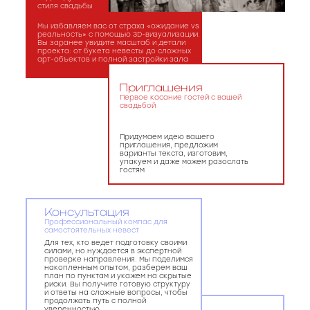
стиля свадьбы
Мы избавляем вас от страха «ожидание vs
реальность» с помощью 3D-визуализации.
Вы заранее увидите масштаб и детали
проекта: от букета невесты до сложных
арт-объектов и полной застройки зала
Приглашения
Первое касание гостей с вашей
свадьбой
Придумаем идею вашего
приглашения, предложим
варианты текста, изготовим,
упакуем и даже можем разослать
гостям
Консультация
Профессиональный компас для
самостоятельных невест
Для тех, кто ведет подготовку своими
силами, но нуждается в экспертной
проверке направления. Мы поделимся
накопленным опытом, разберем ваш
план по пунктам и укажем на скрытые
риски. Вы получите готовую структуру
и ответы на сложные вопросы, чтобы
продолжать путь с полной
уверенностью.