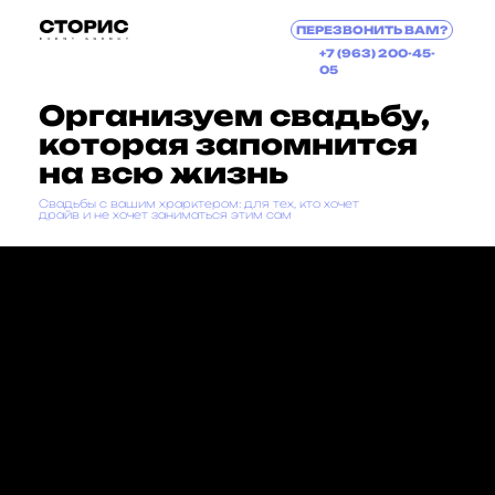
ПЕРЕЗВОНИТЬ ВАМ?
+7 (963) 200-45-
05
Организуем свадьбу,
которая запомнится
на всю жизнь
Свадьбы с вашим храрктером: для тех, кто хочет
драйв и не хочет заниматься этим сам