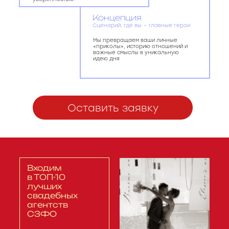
Концепция
Сценарий, где вы — главные герои
Мы превращаем ваши личные
«приколы», историю отношений и
важные смыслы в уникальную
идею дня
Оставить заявку
Входим
в ТОП-10
лучших
свадебных
агентств
СЗФО