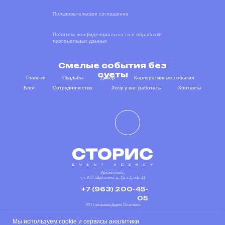
Пользовательское соглашение
Политика конфиденциальности и обработки
персональных данных
Смелые события без
суеты
Главная
Свадьбы
Декор
Корпоративные события
Блог
Сотрудничество
Хочу у вас работать
Контакты
Архангельск,
ул. А.О. Шабалина, д. 15, к.1, оф. 21
+7 (963) 200-45-
05
ИП Галашева Дарья Олеговна
ИНН 290128632800
ОГРН 324290000006149
Мы используем cookie и сервисы аналитики