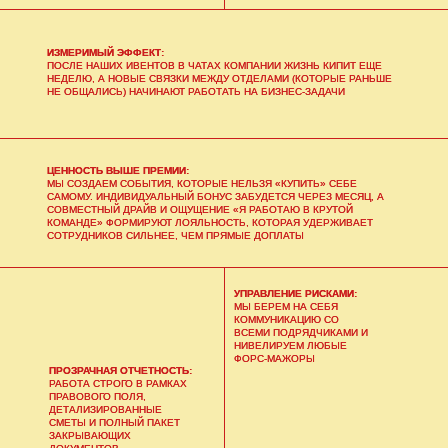
ИЗМЕРИМЫЙ ЭФФЕКТ:
ПОСЛЕ НАШИХ ИВЕНТОВ В ЧАТАХ КОМПАНИИ ЖИЗНЬ КИПИТ ЕЩЕ
НЕДЕЛЮ, А НОВЫЕ СВЯЗКИ МЕЖДУ ОТДЕЛАМИ (КОТОРЫЕ РАНЬШЕ
НЕ ОБЩАЛИСЬ) НАЧИНАЮТ РАБОТАТЬ НА БИЗНЕС-ЗАДАЧИ
ЦЕННОСТЬ ВЫШЕ ПРЕМИИ:
МЫ СОЗДАЕМ СОБЫТИЯ, КОТОРЫЕ НЕЛЬЗЯ «КУПИТЬ» СЕБЕ
САМОМУ. ИНДИВИДУАЛЬНЫЙ БОНУС ЗАБУДЕТСЯ ЧЕРЕЗ МЕСЯЦ, А
СОВМЕСТНЫЙ ДРАЙВ И ОЩУЩЕНИЕ «Я РАБОТАЮ В КРУТОЙ
КОМАНДЕ» ФОРМИРУЮТ ЛОЯЛЬНОСТЬ, КОТОРАЯ УДЕРЖИВАЕТ
СОТРУДНИКОВ СИЛЬНЕЕ, ЧЕМ ПРЯМЫЕ ДОПЛАТЫ
УПРАВЛЕНИЕ РИСКАМИ:
МЫ БЕРЕМ НА СЕБЯ
КОММУНИКАЦИЮ СО
ВСЕМИ ПОДРЯДЧИКАМИ И
НИВЕЛИРУЕМ ЛЮБЫЕ
ФОРС-МАЖОРЫ
ПРОЗРАЧНАЯ ОТЧЕТНОСТЬ:
РАБОТА СТРОГО В РАМКАХ
ПРАВОВОГО ПОЛЯ,
ДЕТАЛИЗИРОВАННЫЕ
СМЕТЫ И ПОЛНЫЙ ПАКЕТ
ЗАКРЫВАЮЩИХ