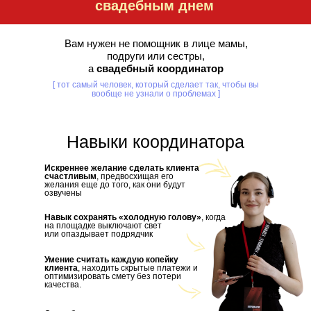
свадебным днем
Вам нужен не помощник в лице мамы,
подруги или сестры,
а
свадебный координатор
[ тот самый человек, который сделает так, чтобы вы
вообще не узнали о проблемах ]
Навыки координатора
Искреннее желание сделать клиента
счастливым
, предвосхищая его
желания еще до того, как они будут
озвучены
Навык сохранять «холодную голову»
, когда
на площадке выключают свет
или опаздывает подрядчик
Умение считать каждую копейку
клиента
, находить скрытые платежи и
оптимизировать смету без потери
качества.