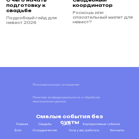
подготовку к
координатор
свадьбе
Роскошь или
спасательный жилет для
Подробный гайд для
невест?
невест 2026
Пользовательское соглашение
Политика конфиденциальности и обработки
персональных данных
Смелые события без
суеты
Главная
Свадьбы
Декор
Корпоративные события
Блог
Сотрудничество
Хочу у вас работать
Контакты