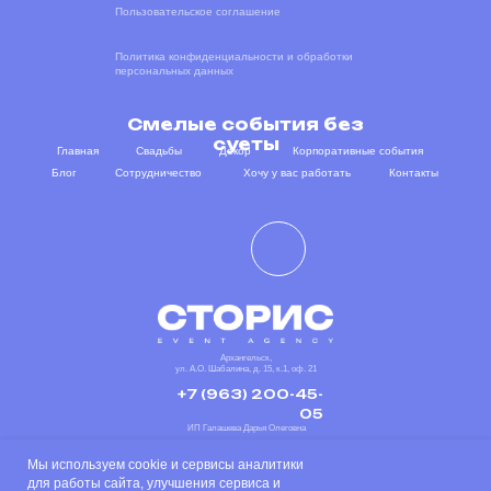
Пользовательское соглашение
Политика конфиденциальности и обработки
персональных данных
Смелые события без
суеты
Главная
Свадьбы
Декор
Корпоративные события
Блог
Сотрудничество
Хочу у вас работать
Контакты
Архангельск,
ул. А.О. Шабалина, д. 15, к.1, оф. 21
+7 (963) 200-45-
05
ИП Галашева Дарья Олеговна
ИНН 290128632800
ОГРН 324290000006149
Мы используем cookie и сервисы аналитики
для работы сайта, улучшения сервиса и